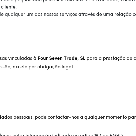
cliente.
e qualquer um dos nossos serviços através de uma relação con
sas vinculadas à
para a prestação de d
Four Seven Trade, SL
são, exceto por obrigação legal.
 dados pessoais, pode contactar-nos a qualquer momento par
quer outra informação indicada no artigo 15.1 do RGPD.