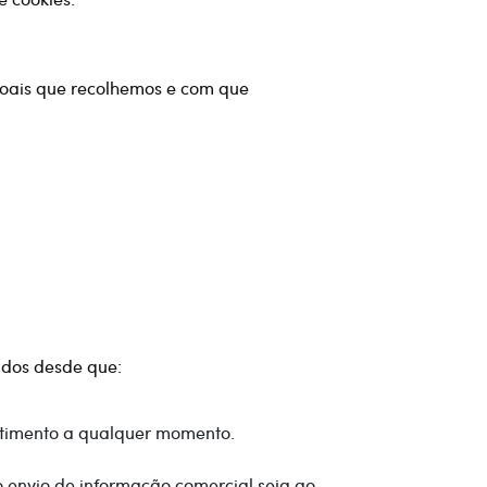
soais que recolhemos e com que
ados desde que:
entimento a qualquer momento.
o envio de informação comercial seja ao