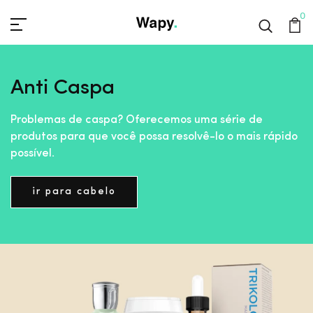
0
Anti Caspa
Problemas de caspa? Oferecemos uma série de
produtos para que você possa resolvê-lo o mais rápido
possível.
ir para cabelo