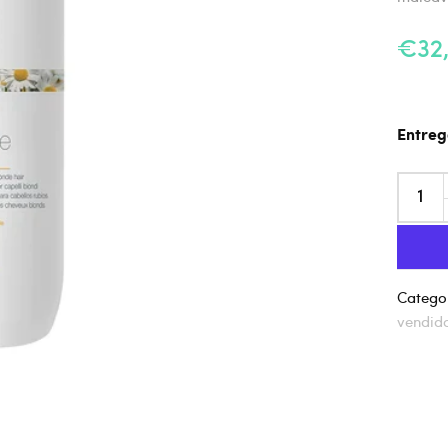
€32
Entreg
Categor
vendid