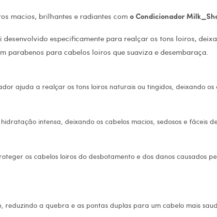
ros macios, brilhantes e radiantes com
o Condicionador Milk_Sh
desenvolvido especificamente para realçar os tons loiros, deixa
sem parabenos para cabelos loiros que suaviza e desembaraça.
or ajuda a realçar os tons loiros naturais ou tingidos, deixando os
 hidratação intensa, deixando os cabelos macios, sedosos e fáceis d
roteger os cabelos loiros do desbotamento e dos danos causados ​​p
o, reduzindo a quebra e as pontas duplas para um cabelo mais saud