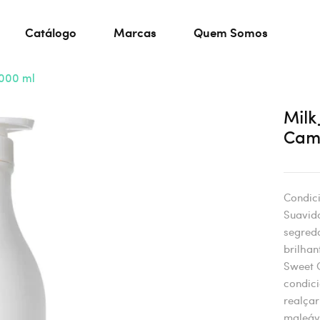
Catálogo
Marcas
Quem Somos
000 ml
Milk
Camo
Condic
Suavida
segredo
brilha
Sweet 
condici
realçar
maleáve