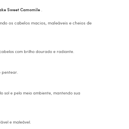
.
ake Sweet Camomile
ndo os cabelos macios, maleáveis ​​e cheios de
 cabelos com brilho dourado e radiante.
e pentear.
elo sol e pelo meio ambiente, mantendo sua
ável e maleável.