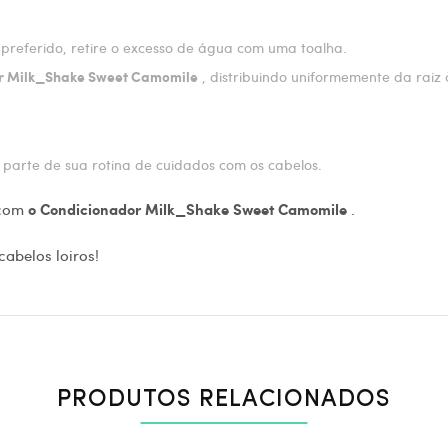
preferido, retire o excesso de água com uma toalha.
, distribuindo uniformemente da raiz 
r Milk_Shake Sweet Camomile
parte de sua rotina de cuidados com os cabelos.
s com
.
o Condicionador Milk_Shake Sweet Camomile
cabelos loiros!
PRODUTOS RELACIONADOS