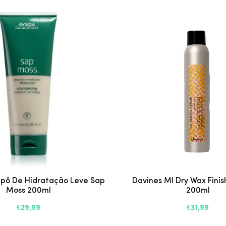
ô De Hidratação Leve Sap
Davines MI Dry Wax Finis
Moss 200ml
200ml
€29,99
€31,99