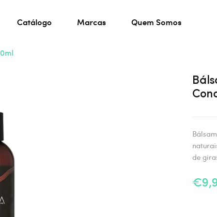
Catálogo
Marcas
Quem Somos
50ml
Báls
Cond
Bálsam
naturai
de gira
€9,