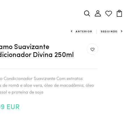
ANTERIOR
SEGUINDO
amo Suavizante
icionador Divina 250ml
o Condicionador Suavizante Com extratos
s de romã e aloe vera, óleo de macadâmia, óleo
ssol e proteína de soja
99 EUR