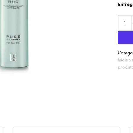
Entreg
Categor
Mais v
produt