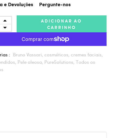
a e Devoluções
Pergunte-nos
ADICIONAR AO
CARRINHO
ias :
Bruno Vassari,
cosméticos,
cremes faciais,
endidos,
Pele oleosa,
PureSolutions,
Todos os
os