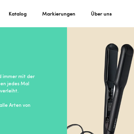
Katalog
Markierungen
Über uns
nd immer mit der
nen jedes Mal
verleiht.
lle Arten von